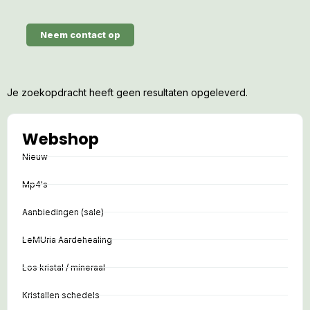
Neem contact op
Je zoekopdracht heeft geen resultaten opgeleverd.
Webshop
Nieuw
Mp4's
Aanbiedingen (sale)
LeMUria Aardehealing
Los kristal / mineraal
Kristallen schedels