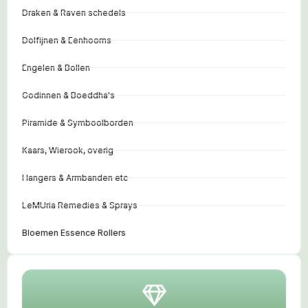
Draken & Raven schedels
Dolfijnen & Eenhoorns
Engelen & Bollen
Godinnen & Boeddha's
Piramide & Symboolborden
Kaars, Wierook, overig
Hangers & Armbanden etc
LeMUria Remedies & Sprays
Bloemen Essence Rollers