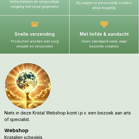
Veilig betalen en zorgvuldige
Bij vragen is persoonlijk contact
omgang met jouw gegevens
altijd mogelijk
Snelle verzending
Met liefde & aandacht
Producten worden met zorg
Geen standaard werk, maar
verpakt en verzonden
bezielde creaties
Niets in deze Kristal Webshop komt i.p.v. een bezoek aan arts
of specialist.
Webshop
Kristallen schedels