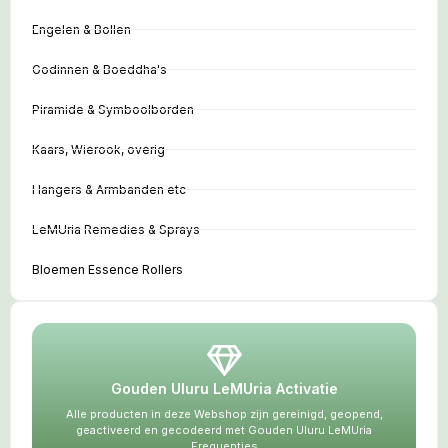
Engelen & Bollen
Godinnen & Boeddha's
Piramide & Symboolborden
Kaars, Wierook, overig
Hangers & Armbanden etc
LeMUria Remedies & Sprays
Bloemen Essence Rollers
Gouden Uluru LeMUria Activatie
Alle producten in deze Webshop zijn gereinigd, geopend,
geactiveerd en gecodeerd met Gouden Uluru LeMUria
Frequenties