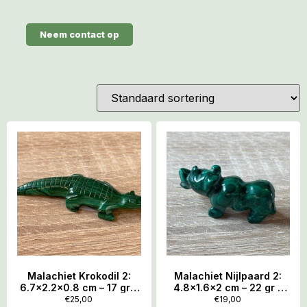
Neem contact op
Malachiet Krokodil 2:
Malachiet Nijlpaard 2:
6.7×2.2×0.8 cm – 17 gr –
4.8×1.6×2 cm – 22 gr –
Symbool van de
Symbool van Sterke
€
25,00
€
19,00