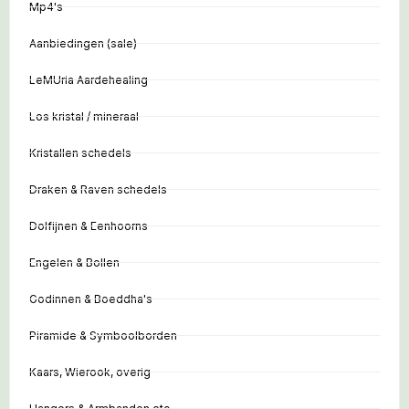
Mp4's
Aanbiedingen (sale)
LeMUria Aardehealing
Los kristal / mineraal
Kristallen schedels
Draken & Raven schedels
Dolfijnen & Eenhoorns
Engelen & Bollen
Godinnen & Boeddha's
Piramide & Symboolborden
Kaars, Wierook, overig
Hangers & Armbanden etc