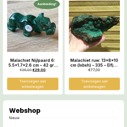
Aanbieding!
Malachiet Nijlpaard 6:
Malachiet ruw: 13x8x10
5.5×1.7×2.6 cm – 42 gr –
cm (lxbxh) – 335 – Elfjes
Symbool van Sterke
energie – Marokko
€
36,00
€
29,00
€
77,00
Gaven, Vruchtbaarheid
en Geboorte
Toevoegen aan
Toevoegen aan
winkelwagen
winkelwagen
Webshop
Nieuw