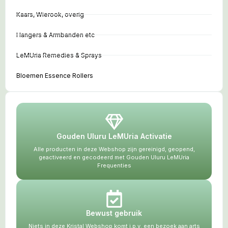
Kaars, Wierook, overig
Hangers & Armbanden etc
LeMUria Remedies & Sprays
Bloemen Essence Rollers
Gouden Uluru LeMUria Activatie
Alle producten in deze Webshop zijn gereinigd, geopend,
geactiveerd en gecodeerd met Gouden Uluru LeMUria
Frequenties
Bewust gebruik
Niets in deze Kristal Webshop komt i.p.v. een bezoek aan arts