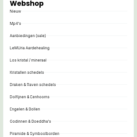
Webshop
Nieuw
Mp4's
Aanbiedingen (sale)
LeMUria Aardehealing
Los kristal / mineraal
Kristallen schedels
Draken & Raven schedels
Dolfijnen & Eenhoorns
Engelen & Bollen
Godinnen & Boeddha's
Piramide & Symboolborden