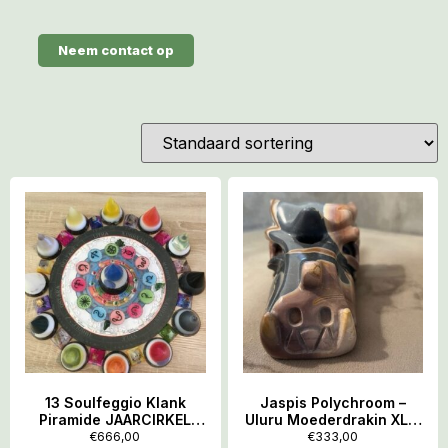
Neem contact op
13 Soulfeggio Klank
Jaspis Polychroom –
Piramide JAARCIRKEL
Uluru Moederdrakin XL 7
ORGAAN-MERIDIAAN:
(14×9.5×7.5 cm – 1247
€
666,00
€
333,00