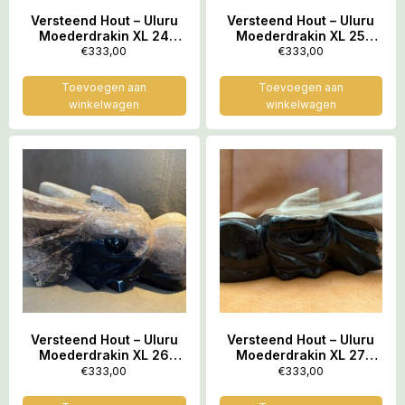
Versteend Hout – Uluru
Versteend Hout – Uluru
Moederdrakin XL 24
Moederdrakin XL 25
(17x10x8 cm – 1212 gr):
(17x10x8 cm – 1367 gr):
€
333,00
€
333,00
ZE VERTEGENWOORDIGT
ZE VERTEGENWOORDIGT
HET OER GEHEUGEN VAN
HET OER GEHEUGEN VAN
Toevoegen aan
Toevoegen aan
DE LEMURIA
DE LEMURIA
winkelwagen
winkelwagen
STAMOUDSTEN
STAMOUDSTEN
Versteend Hout – Uluru
Versteend Hout – Uluru
Moederdrakin XL 26
Moederdrakin XL 27
(17x10x8 cm – 1575 gr):
(17.5×9.5×8 cm – 1313 gr):
€
333,00
€
333,00
ZE VERTEGENWOORDIGT
ZE VERTEGENWOORDIGT
HET OER GEHEUGEN VAN
HET OER GEHEUGEN VAN