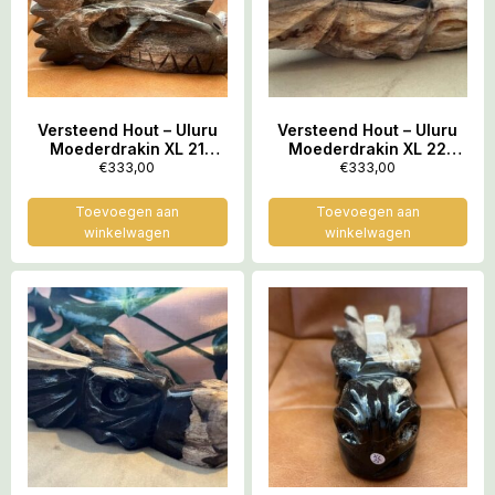
Versteend Hout – Uluru
Versteend Hout – Uluru
Moederdrakin XL 21
Moederdrakin XL 22
(16.5×10.5×8 cm – 1525
(17x10x8 cm – 1354 gr):
€
333,00
€
333,00
gr: ZE
ZE VERTEGENWOORDIGT
VERTEGENWOORDIGT
HET OER GEHEUGEN VAN
Toevoegen aan
Toevoegen aan
HET OER GEHEUGEN VAN
DE LEMURIA
winkelwagen
winkelwagen
DE LEMURIA
STAMOUDSTEN
STAMOUDSTEN