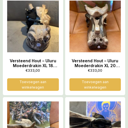
Versteend Hout – Uluru
Versteend Hout – Uluru
Moederdrakin XL 18
Moederdrakin XL 20
(17x10x8 cm – 1273 gr):
(16x10x8 cm – 1441 gr):
€
333,00
€
333,00
ZE VERTEGENWOORDIGT
ZE VERTEGENWOORDIGT
HET OER GEHEUGEN VAN
HET OER GEHEUGEN VAN
Toevoegen aan
Toevoegen aan
DE LEMURIA
DE LEMURIA
winkelwagen
winkelwagen
STAMOUDSTEN
STAMOUDSTEN