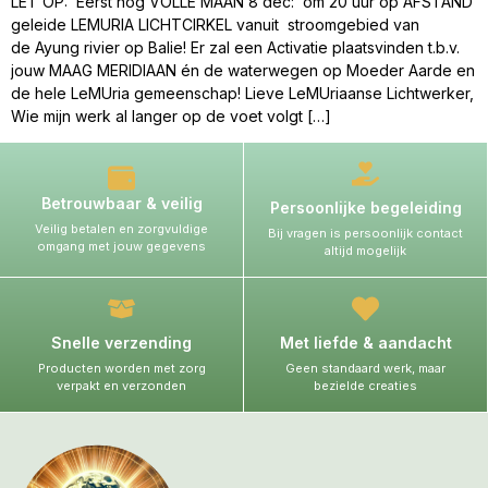
LET OP: Eerst nog VOLLE MAAN 8 dec: om 20 uur op AFSTAND
geleide LEMURIA LICHTCIRKEL vanuit stroomgebied van
de Ayung rivier op Balie! Er zal een Activatie plaatsvinden t.b.v.
jouw MAAG MERIDIAAN én de waterwegen op Moeder Aarde en
de hele LeMUria gemeenschap! Lieve LeMUriaanse Lichtwerker,
Wie mijn werk al langer op de voet volgt […]
Betrouwbaar & veilig
Persoonlijke begeleiding
Veilig betalen en zorgvuldige
Bij vragen is persoonlijk contact
omgang met jouw gegevens
altijd mogelijk
Snelle verzending
Met liefde & aandacht
Producten worden met zorg
Geen standaard werk, maar
verpakt en verzonden
bezielde creaties