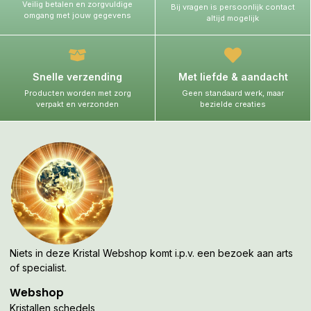
Veilig betalen en zorgvuldige
Bij vragen is persoonlijk contact
omgang met jouw gegevens
altijd mogelijk
Snelle verzending
Met liefde & aandacht
Producten worden met zorg
Geen standaard werk, maar
verpakt en verzonden
bezielde creaties
Niets in deze Kristal Webshop komt i.p.v. een bezoek aan arts
of specialist.
Webshop
Kristallen schedels