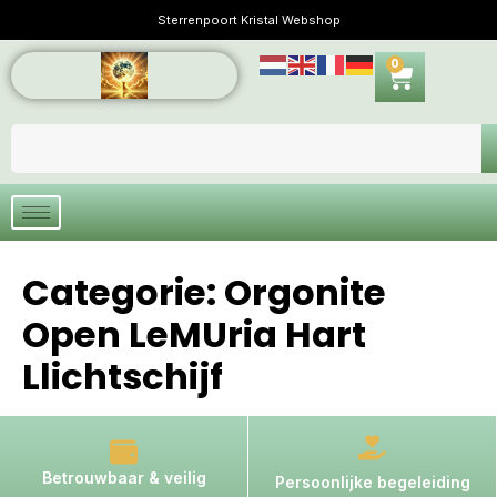
Sterrenpoort Kristal Webshop
0
Categorie:
Orgonite
Open LeMUria Hart
Llichtschijf
Betrouwbaar & veilig
Persoonlijke begeleiding