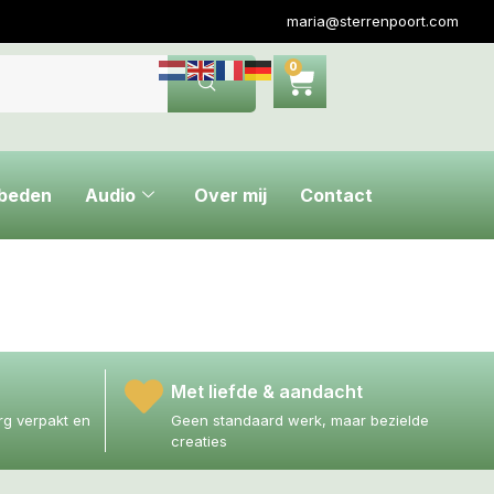
maria@sterrenpoort.com
0
ebeden
Audio
Over mij
Contact
Met liefde & aandacht
g verpakt en
Geen standaard werk, maar bezielde
creaties