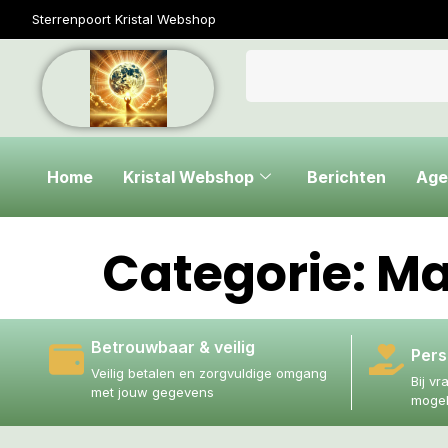
Sterrenpoort Kristal Webshop
Home
Kristal Webshop
Berichten
Age
Categorie:
Ma
Betrouwbaar & veilig
Pers
Veilig betalen en zorgvuldige omgang
Bij vr
met jouw gegevens
mogel