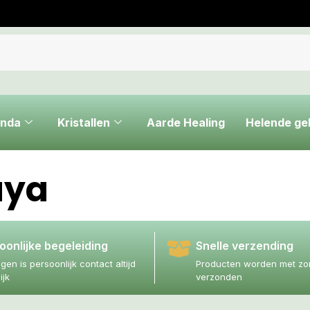
nda
Kristallen
Aarde Healing
Helende g
ya
oonlijke begeleiding
Snelle verzending
agen is persoonlijk contact altijd
Producten worden met zor
ijk
verzonden