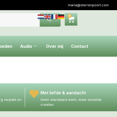
maria@sterrenpoort.com
0
ebeden
Audio
Over mij
Contact
Met liefde & aandacht
g verpakt en
Geen standaard werk, maar bezielde
creaties