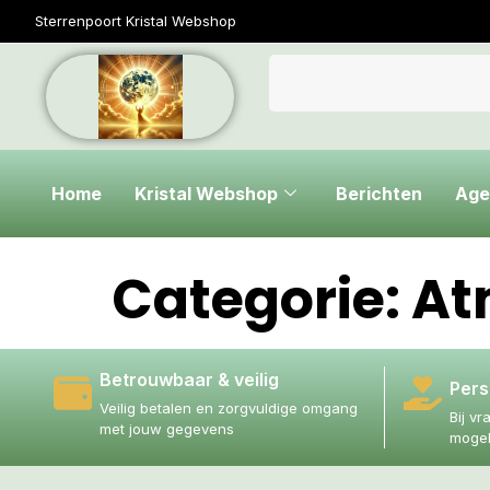
Sterrenpoort Kristal Webshop
Home
Kristal Webshop
Berichten
Age
Categorie:
At
Betrouwbaar & veilig
Pers
Veilig betalen en zorgvuldige omgang
Bij vr
met jouw gegevens
mogel