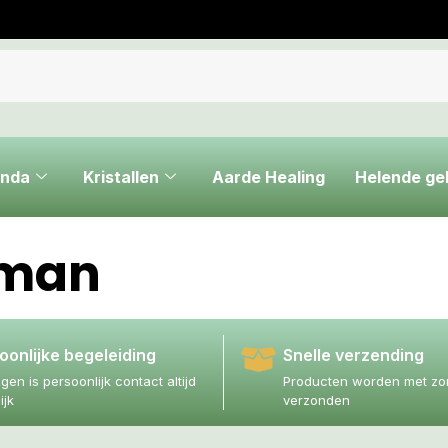
nda
Kristallen
Aarde Healing
Helende g
man
oonlijke begeleiding
Snelle verzending
agen is persoonlijk contact altijd
Producten worden met zor
ijk
verzonden