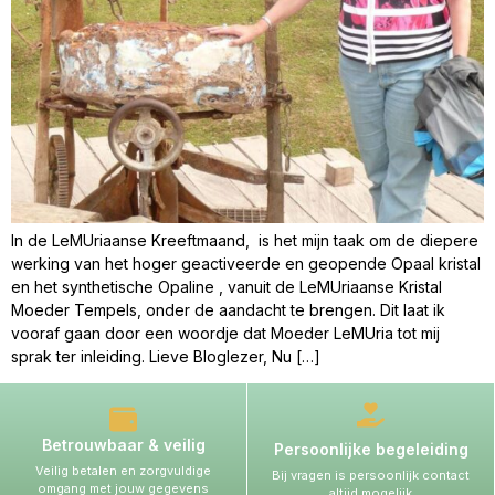
In de LeMUriaanse Kreeftmaand, is het mijn taak om de diepere
werking van het hoger geactiveerde en geopende Opaal kristal
en het synthetische Opaline , vanuit de LeMUriaanse Kristal
Moeder Tempels, onder de aandacht te brengen. Dit laat ik
vooraf gaan door een woordje dat Moeder LeMUria tot mij
sprak ter inleiding. Lieve Bloglezer, Nu […]
Betrouwbaar & veilig
Persoonlijke begeleiding
Veilig betalen en zorgvuldige
Bij vragen is persoonlijk contact
omgang met jouw gegevens
altijd mogelijk