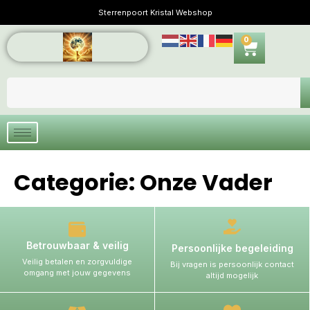
Sterrenpoort Kristal Webshop
0
Categorie:
Onze Vader
Betrouwbaar & veilig
Persoonlijke begeleiding
Veilig betalen en zorgvuldige
Bij vragen is persoonlijk contact
omgang met jouw gegevens
altijd mogelijk