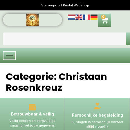
Sterrenpoort Kristal Webshop
0
Categorie:
Christaan
Rosenkreuz
Betrouwbaar & veilig
Persoonlijke begeleiding
Veilig betalen en zorgvuldige
Bij vragen is persoonlijk contact
omgang met jouw gegevens
altijd mogelijk