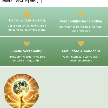
mudra. Terwijl bij ons […]
Betrouwbaar & veilig
Persoonlijke begeleiding
Veilig betalen en zorgvuldige
Bij vragen is persoonlijk contact
omgang met jouw gegevens
altijd mogelijk
Snelle verzending
Met liefde & aandacht
Producten worden met zorg
Geen standaard werk, maar
verpakt en verzonden
bezielde creaties