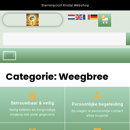
Sterrenpoort Kristal Webshop
0
Categorie:
Weegbree
Betrouwbaar & veilig
Persoonlijke begeleiding
Veilig betalen en zorgvuldige
Bij vragen is persoonlijk contact
omgang met jouw gegevens
altijd mogelijk