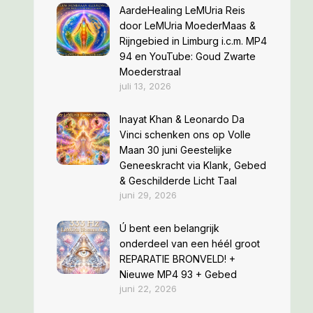
AardeHealing LeMUria Reis
door LeMUria MoederMaas &
Rijngebied in Limburg i.c.m. MP4
94 en YouTube: Goud Zwarte
Moederstraal
juli 13, 2026
Inayat Khan & Leonardo Da
Vinci schenken ons op Volle
Maan 30 juni Geestelijke
Geneeskracht via Klank, Gebed
& Geschilderde Licht Taal
juni 29, 2026
Ú bent een belangrijk
onderdeel van een héél groot
REPARATIE BRONVELD! +
Nieuwe MP4 93 + Gebed
juni 22, 2026