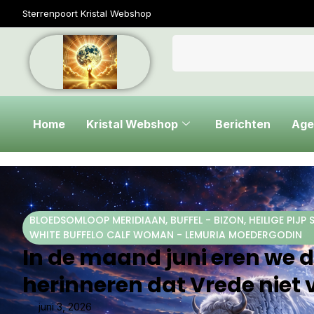
Sterrenpoort Kristal Webshop
Home
Kristal Webshop
Berichten
Age
BLOEDSOMLOOP MERIDIAAN
,
BUFFEL - BIZON
,
HEILIGE PIJ
WHITE BUFFELO CALF WOMAN - LEMURIA MOEDERGODIN
In de maand juni eren we d
herinneren dat Vrede niet 
juni 3, 2026