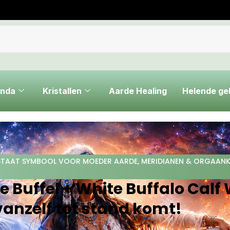
nda
Kristallen
Aarde Healing
Helende g
P STAAT SYMBOOL VOOR MOEDER AARDE
,
MERIDIANEN & ORGAAN
e Buffel + White Buffalo Cal
vanzelf tot stand komt!