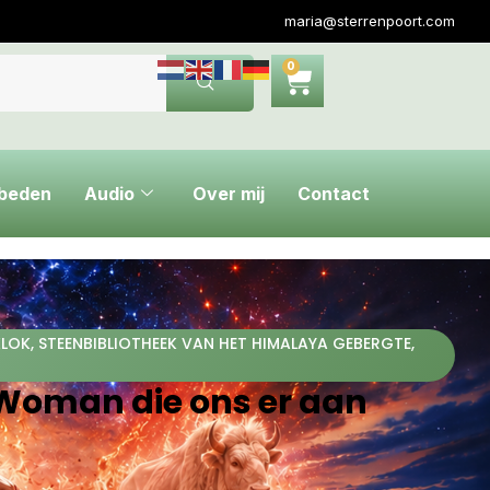
maria@sterrenpoort.com
0
ebeden
Audio
Over mij
Contact
KLOK
,
STEENBIBLIOTHEEK VAN HET HIMALAYA GEBERGTE
,
f Woman die ons er aan