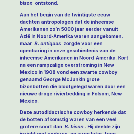
bison
ontstond.
Aan het begin van de twintigste eeuw
dachten antropologen dat de inheemse
Amerikanen zo’n 5000 jaar eerder vanuit
Azië in Noord-Amerika waren aangekomen,
maar
B. antiquus
zorgde voor een
openbaring in onze geschiedenis van de
inheemse Amerikanen in Noord-Amerika. Kort
na een rampzalige overstroming in New
Mexico in 1908 vond een zwarte cowboy
genaamd George McJunkin grote
bizonbotten die blootgelegd waren door een
nieuwe droge rivierbedding in Folsom, New
Mexico.
Deze autodidactische cowboy herkende dat
de botten afkomstig waren van een veel
grotere soort dan
B. bison
. Hij deelde zijn
inzicht met anderen, en jaren later, toen