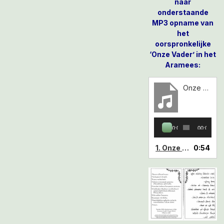
naar
onderstaande
MP3 opname van
het
oorspronkelijke
‘Onze Vader’ in het
Aramees:
Onze Vader gebed in het Aramees voorgelezen
Audiospeler
00:00
00:00
1.
Onze Vader gebed in het Aramees voorgelezen
0:54