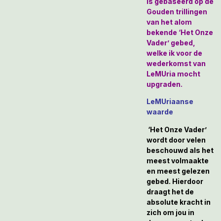
is gebaseerd op de
Gouden trillingen
van het alom
bekende ‘Het Onze
Vader’ gebed,
welke ik voor de
wederkomst van
LeMUria mocht
upgraden.
LeMUriaanse
waarde
‘Het Onze Vader’
wordt door velen
beschouwd als het
meest volmaakte
en meest gelezen
gebed. Hierdoor
draagt het de
absolute kracht in
zich om jou in