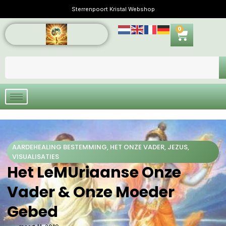
Sterrenpoort Kristal Webshop
0
AARDEHEALING BESTEMMING
,
HET ONZE VADER
,
JEZUS
,
VISUALISATIES
Het LeMUriaanse Onze
Vader & Onze Moeder
Gebed