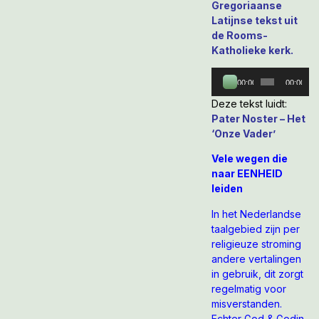
Gregoriaanse
Latijnse tekst uit
de Rooms-
Katholieke kerk.
Audiospeler
00:00
00:00
Deze tekst luidt:
Pater Noster – Het
‘Onze Vader’
Vele wegen die
naar EENHEID
leiden
In het Nederlandse
taalgebied zijn per
religieuze stroming
andere vertalingen
in gebruik, dit zorgt
regelmatig voor
misverstanden.
Echter God & Godin