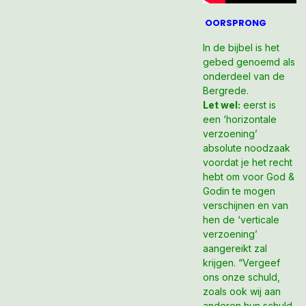
OORSPRONG
In de bijbel is het
gebed genoemd als
onderdeel van de
Bergrede.
Let wel:
eerst is
een ‘horizontale
verzoening’
absolute noodzaak
voordat je het recht
hebt om voor God &
Godin te mogen
verschijnen en van
hen de ‘verticale
verzoening’
aangereikt zal
krijgen. “Vergeef
ons onze schuld,
zoals ook wij aan
anderen hun schuld