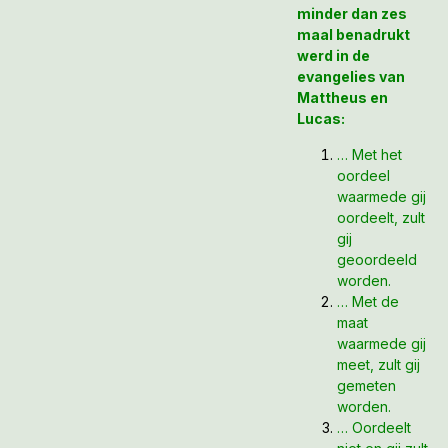
minder dan zes
maal benadrukt
werd in de
evangelies van
Mattheus en
Lucas:
… Met het
oordeel
waarmede gij
oordeelt, zult
gij
geoordeeld
worden.
… Met de
maat
waarmede gij
meet, zult gij
gemeten
worden.
… Oordeelt