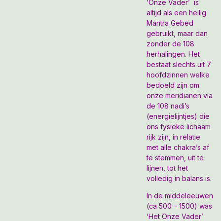
‘Onze Vader’ is
altijd als een heilig
Mantra
Gebed
gebruikt, maar dan
zonder de 108
herhalingen. Het
bestaat slechts uit 7
hoofdzinnen welke
bedoeld zijn om
onze
meridianen via
de
108 nadi’s
(energielijntjes) die
ons fysieke lichaam
rijk zijn, in relatie
met alle chakra’s af
te stemmen, uit te
lijnen, tot het
volledig in balans is.
In de middeleeuwen
(ca 500 – 1500) was
‘Het Onze Vader’