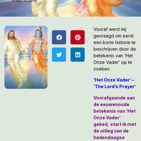
maart 11, 2019
Vooraf werd mij
gevraagd om eerst
een korte historie te
beschrijven door de
betekenis van ‘Het
Onze Vader’ op te
zoeken
‘Het Onze Vader’ –
‘
The Lord’s Prayer’
Voorafgaande aan
de eeuwenoude
betekenis van ‘Het
Onze Vader’
gebed, start ik met
de uitleg van de
hedendaagse