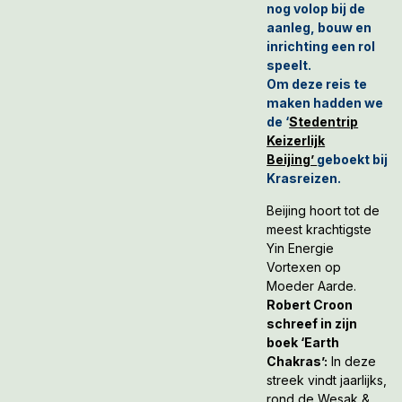
nog volop bij de
aanleg, bouw en
inrichting een rol
speelt.
Om deze reis te
maken
hadden we
de ‘
Stedentrip
Keizerlijk
Beijing’
geboekt bij
Krasreizen.
Beijing hoort tot de
meest krachtigste
Yin Energie
Vortexen op
Moeder Aarde.
Robert Croon
schreef in zijn
boek ‘Earth
Chakras’:
In deze
streek vindt jaarlijks,
rond de Wesak &