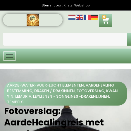
Sterrenpoort Kristal Webshop
0
AARDE-WATER-VUUR-LUCHT ELEMENTEN
,
AARDEHEALING
BESTEMMING
,
DRAKEN / DRAKINNEN
,
FOTOVERSLAG
,
KWAN
YIN
,
LEMURIA
,
LEYLIJNEN - SONGLINES -DRAKENLIJNEN
,
TEMPELS
Fotoverslag:
AardeHealingreis met