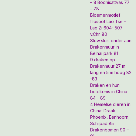
– 8 Bodhisattvas 77
– 78
Bloemenmotief
filosoof Lao Tse –
Lao Zi 604- 507
v.Chr. 80
Stuw sluis onder aan
Drakenmuur in
Beihai park 81
9 draken op
Drakenmuur 27 m
lang en 5 m hoog 82
-83
Draken en hun
betekenis in China
84 – 89
4 Hemelse dieren in
China: Draak,
Phoenix, Eenhoorn,
Schilpad 85
Drakenbomen 90 –