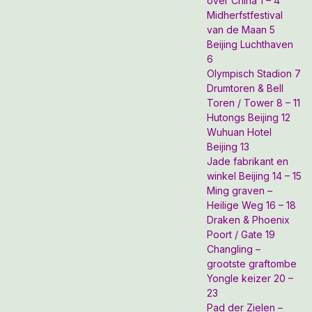
over China 1 – 4
Midherfstfestival
van de Maan 5
Beijing Luchthaven
6
Olympisch Stadion 7
Drumtoren & Bell
Toren / Tower 8 – 11
Hutongs Beijing 12
Wuhuan Hotel
Beijing 13
Jade fabrikant en
winkel Beijing 14 – 15
Ming graven –
Heilige Weg 16 – 18
Draken & Phoenix
Poort / Gate 19
Changling –
grootste graftombe
Yongle keizer 20 –
23
Pad der Zielen –