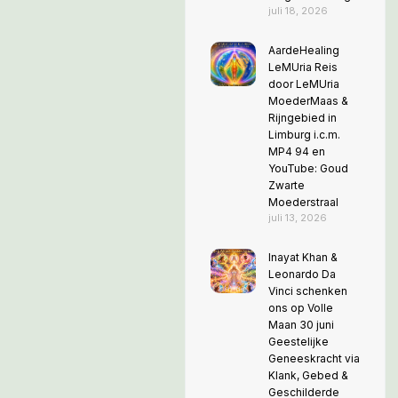
juli 18, 2026
AardeHealing
LeMUria Reis
door LeMUria
MoederMaas &
Rijngebied in
Limburg i.c.m.
MP4 94 en
YouTube: Goud
Zwarte
Moederstraal
juli 13, 2026
Inayat Khan &
Leonardo Da
Vinci schenken
ons op Volle
Maan 30 juni
Geestelijke
Geneeskracht via
Klank, Gebed &
Geschilderde