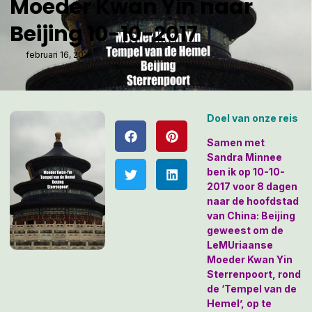
Moeder Kwan Yin naar
Beijing 10-10-2017
februari 16, 2018
Doel van onze reis
Samen met
Sandra Minnee
ben ik op 10-10-
2017 voor 8 dagen
naar de hoofdstad
van China:
Beijing
geweest om de
LeMUriaanse
Moeder Kwan Yin
Sterrenpoort, rond
de ‘Tempel van de
Hemel’, op te