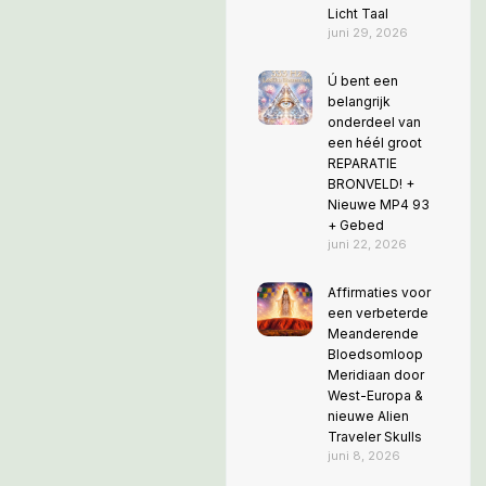
Licht Taal
juni 29, 2026
Ú bent een
belangrijk
onderdeel van
een héél groot
REPARATIE
BRONVELD! +
Nieuwe MP4 93
+ Gebed
juni 22, 2026
Affirmaties voor
een verbeterde
Meanderende
Bloedsomloop
Meridiaan door
West-Europa &
nieuwe Alien
Traveler Skulls
juni 8, 2026