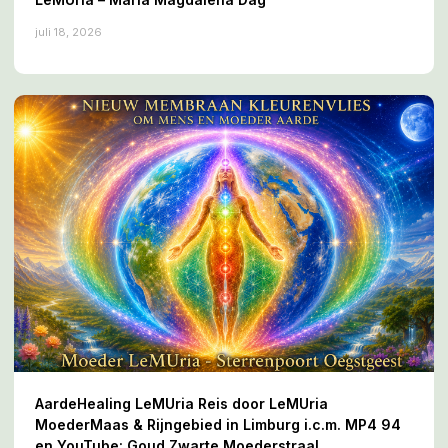
juli 18, 2026
AardeHealing LeMUria Reis door LeMUria
MoederMaas & Rijngebied in Limburg i.c.m. MP4 94
en YouTube: Goud Zwarte Moederstraal