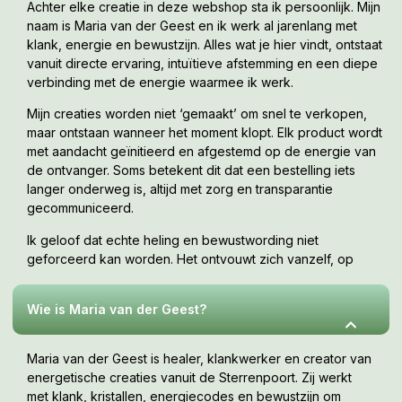
Achter elke creatie in deze webshop sta ik persoonlijk. Mijn
naam is Maria van der Geest en ik werk al jarenlang met
klank, energie en bewustzijn. Alles wat je hier vindt, ontstaat
vanuit directe ervaring, intuïtieve afstemming en een diepe
verbinding met de energie waarmee ik werk.
Mijn creaties worden niet ‘gemaakt’ om snel te verkopen,
maar ontstaan wanneer het moment klopt. Elk product wordt
met aandacht geïnitieerd en afgestemd op de energie van
de ontvanger. Soms betekent dit dat een bestelling iets
langer onderweg is, altijd met zorg en transparantie
gecommuniceerd.
Maria van der Geest
Ik geloof dat echte heling en bewustwording niet
06 5726 7011
geforceerd kan worden. Het ontvouwt zich vanzelf, op
Maria@sterrenpoort.com
jouw tempo, wanneer je er klaar voor bent. Deze webshop
is een uitnodiging om te voelen wat bij jou resoneert.
www.sterrenpoort.com
Wie is Maria van der Geest?
www.aardehealing.com
www.moedermaria.nl
Maria van der Geest is healer, klankwerker en creator van
www.mariavandergeest.com
energetische creaties vanuit de Sterrenpoort. Zij werkt
Ik maak de lezer er tot slot op attent:
met klank, kristallen, energiecodes en bewustzijn om