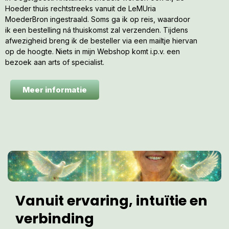
stenen tot leven brengen met haar speciale Solfeggio
Hoeder thuis rechtstreeks vanuit de LeMUria
Piramide Klank.
MoederBron ingestraald. Soms ga ik op reis, waardoor
ik een bestelling ná thuiskomst zal verzenden. Tijdens
Bekijk haar maar eens goed én voel de Regenboog liefde die
afwezigheid breng ik de besteller via een mailtje hiervan
jou meteen vanuit haar Elfjeshart met Sterrenlicht omringt. Hier
op de hoogte. Niets in mijn Webshop komt i.p.v. een
in de STERRENPOORT staat ze al blij te schijnen
vanuit de
bezoek aan arts of specialist.
Elfjes Kathedralen grotten in de Gouden Lichtstad
, uitkijkend
naar een hernieuwde kennismaking met haar Aardse
zielsgenoot,
!!!
Meer informatie
TIP
A)
LeMUria Crystal Spray ‘Water Forest ELF’
– Holy
Spray voor Lichtwerkers: 30 ml + MP3 – € 22
A)
LeMUria Crystal Spray ‘Water Forest Elf’
– Holy
Spray voor Lichtwerkers: 100 ml + MP3 – € 55
Vanuit ervaring, intuïtie en
Ik groet je vanuit de LeMUria Moeder Klank Piramide van al
verbinding
het Leven,