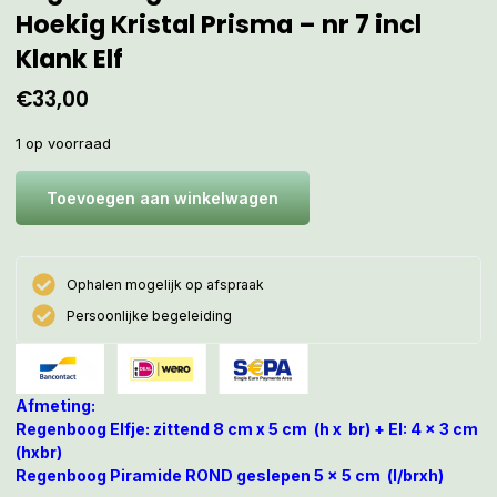
Hoekig Kristal Prisma – nr 7 incl
Klank Elf
€
33,00
1 op voorraad
Toevoegen aan winkelwagen
Ophalen mogelijk op afspraak
Persoonlijke begeleiding
Afmeting:
Regenboog Elfje: zittend 8 cm x 5 cm (h x br) + EI: 4 x 3 cm
(hxbr)
Regenboog Piramide ROND geslepen 5 x 5 cm (l/brxh)