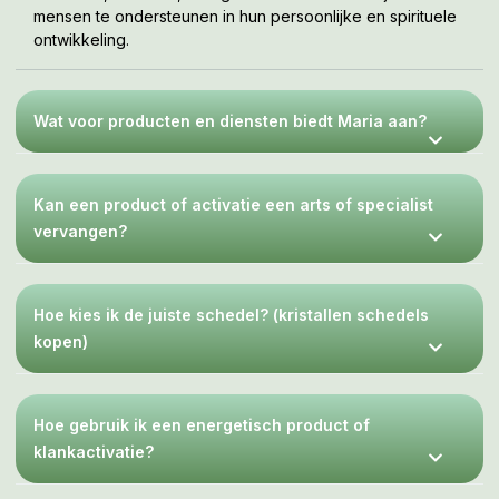
Dat de Sterrenpoort en Maria van der Geest nooit
mensen te ondersteunen in hun persoonlijke en spirituele
aansprakelijk kunnen worden gesteld voor enigerlei letsel die
ontwikkeling.
voortvloeit uit de toepassing van de op mijn Blog aanbevolen
producten of werkmethoden en komen nooit in de plaats van
een bezoek aan jouw arts / specialist.
Wat voor producten en diensten biedt Maria aan?
Kan een product of activatie een arts of specialist
vervangen?
Hoe kies ik de juiste schedel? (kristallen schedels
kopen)
Hoe gebruik ik een energetisch product of
klankactivatie?