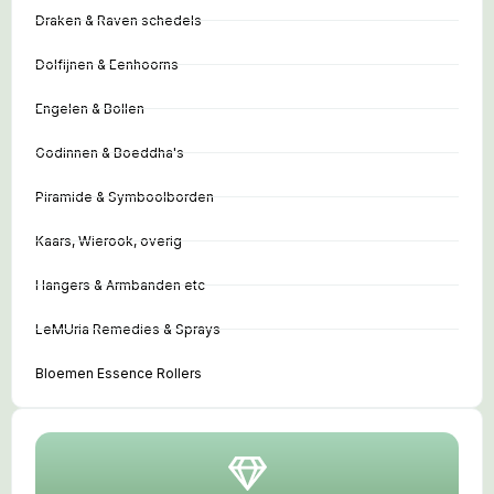
Draken & Raven schedels
Dolfijnen & Eenhoorns
Engelen & Bollen
Godinnen & Boeddha's
Piramide & Symboolborden
Kaars, Wierook, overig
Hangers & Armbanden etc
LeMUria Remedies & Sprays
Bloemen Essence Rollers