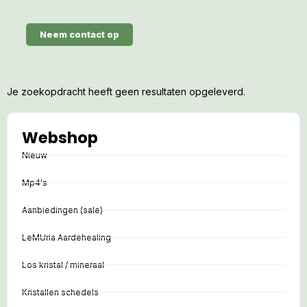
Neem contact op
Je zoekopdracht heeft geen resultaten opgeleverd.
Webshop
Nieuw
Mp4's
Aanbiedingen (sale)
LeMUria Aardehealing
Los kristal / mineraal
Kristallen schedels